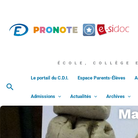
Aller
au
contenu
ÉCOLE, COLLÈGE 
Le portail du C.D.I.
Espace Parents-Élèves
A
Rechercher
Admissions
Actualités
Archives
Ma