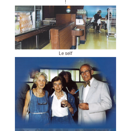
!
Le self