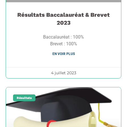
Résultats Baccalauréat & Brevet
2023
Baccalauréat : 100%
Brevet : 100%
EN VOIR PLUS
4 juillet 2023
Résultats