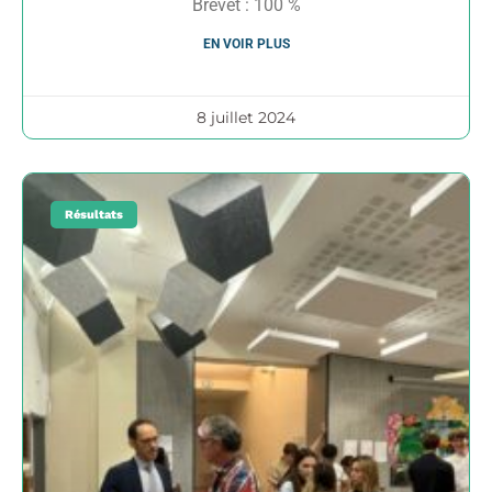
Brevet : 100 %
EN VOIR PLUS
8 juillet 2024
Résultats