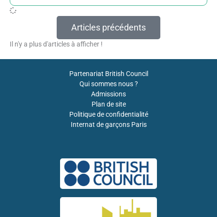
Articles précédents
Il n'y a plus d'articles à afficher !
Partenariat British Council
Qui sommes nous ?
Admissions
Plan de site
Politique de confidentialité
Internat de garçons Paris