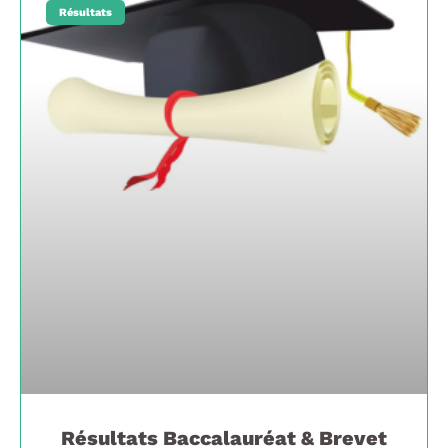
Résultats
Résultats Baccalauréat & Brevet