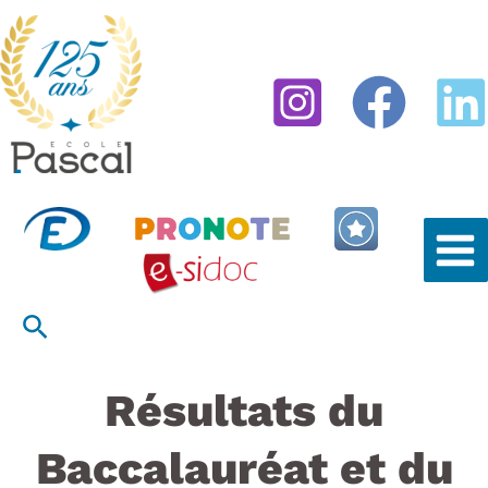
Aller
au
contenu
École Pascal
Rechercher
Résultats du
Baccalauréat et du