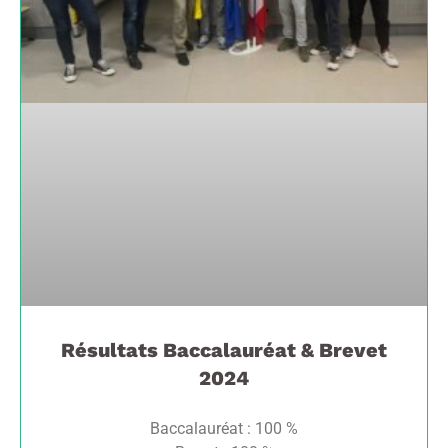
Résultats Baccalauréat & Brevet
2024
Baccalauréat : 100 %