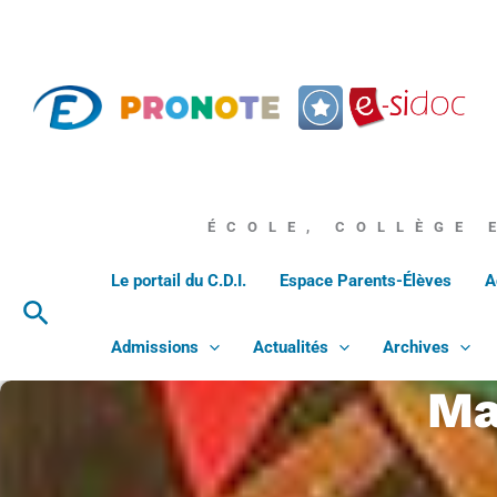
Aller
au
contenu
ÉCOLE, COLLÈGE 
Le portail du C.D.I.
Espace Parents-Élèves
A
Rechercher
Admissions
Actualités
Archives
Ma