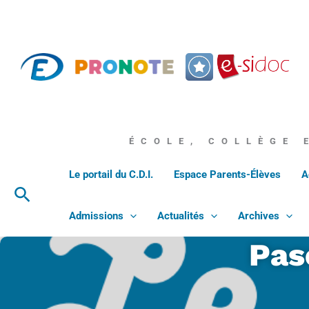
Aller
au
contenu
ÉCOLE, COLLÈGE 
Le portail du C.D.I.
Espace Parents-Élèves
A
Rechercher
Admissions
Actualités
Archives
Pas