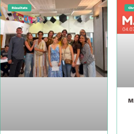
Résultats
Chr
M