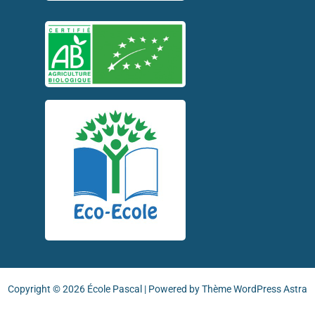
Copyright © 2026 École Pascal | Powered by
Thème WordPress Astra