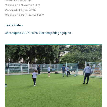
Jeudi 11 juin 2026
Classes de Sixième 1 & 2
Vendredi 12 juin 2026
Classes de Cinquième 1 & 2
Lire la suite »
Chroniques 2025-2026
,
Sorties pédagogiques
Petit
foot
avec
les
internes