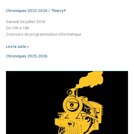
Chroniques 2025-2026
/
Thierry.F
Samedi 04 juillet 2026
De 10h à 18h
Concours de programmation informatique
Lire la suite »
Chroniques 2025-2026
Théâtre
:
« Le
crime
de
l’Orient
express »