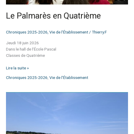
Le Palmarès en Quatrième
Chroniques 2025-2026
,
Vie de l'Établissement
/
Thierry.F
Jeudi 18 juin 2026
Dans le hall de l’École Pascal
Classes de Quatrième
Lire la suite »
Chroniques 2025-2026
,
Vie de l'Établissement
Séjour
sportif
en
Vendée