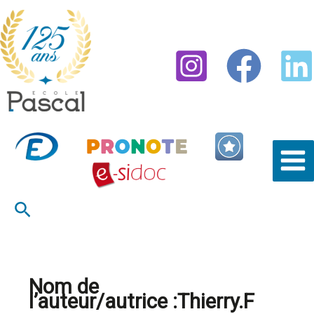
Aller
au
contenu
École Pascal
Rechercher
Nom de
l’auteur/autrice :Thierry.F