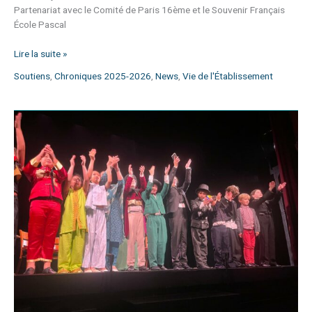
Partenariat avec le Comité de Paris 16ème et le Souvenir Français
École Pascal
Lire la suite »
Soutiens
,
Chroniques 2025-2026
,
News
,
Vie de l'Établissement
Théâtre
:
« Le
Tour
du
Monde
en
80
jours »