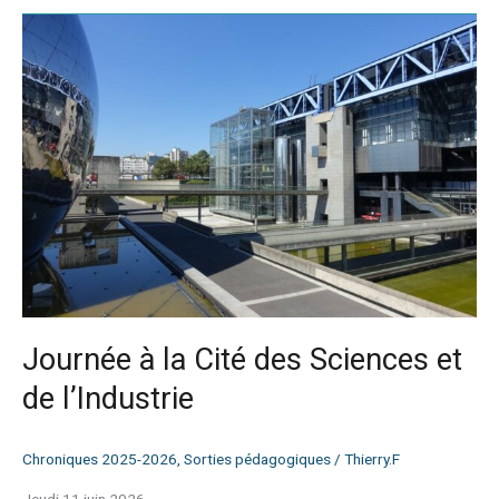
Journée
à
la
Cité
des
Sciences
et
de
l’Industrie
Journée à la Cité des Sciences et
de l’Industrie
Chroniques 2025-2026
,
Sorties pédagogiques
/
Thierry.F