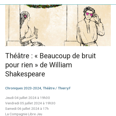
Théâtre
:
« Beaucoup
de
bruit
pour
rien »
de
William
Théâtre : « Beaucoup de bruit
Shakespeare
pour rien » de William
Shakespeare
Chroniques 2023-2024
,
Théâtre
/
Thierry.F
Jeudi 04 juillet 2024 à 19h30
Vendredi 05 juillet 2024 à 19h30
Samedi 06 juillet 2024 à 17h
La Compagnie Libre Jeu